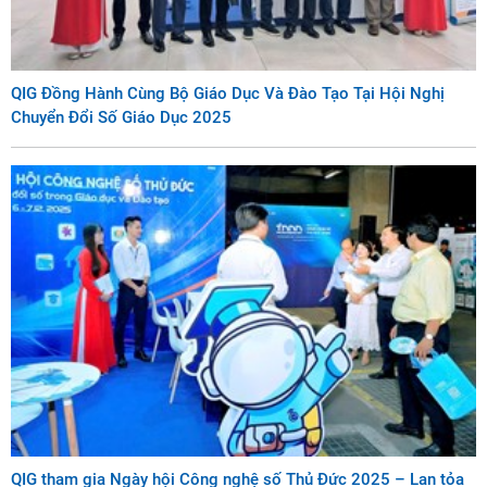
QIG Đồng Hành Cùng Bộ Giáo Dục Và Đào Tạo Tại Hội Nghị
Chuyển Đổi Số Giáo Dục 2025
QIG tham gia Ngày hội Công nghệ số Thủ Đức 2025 – Lan tỏa