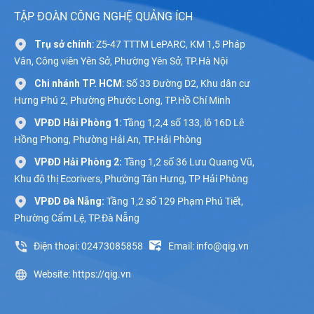
TẬP ĐOÀN CÔNG NGHỆ QUẢNG ÍCH
Trụ sở chính
: Z5-47 TTTM LePARC, KM 1,5 Pháp
Vân, Công viên Yên Sở, Phường Yên Sở, TP.Hà Nội
Chi nhánh TP. HCM
: Số 33 Đường D2, Khu dân cư
Hưng Phú 2, Phường Phước Long, TP.Hồ Chí Minh
VPĐD Hải Phòng 1
: Tầng 1,2,4 số 133, lô 16D Lê
Hồng Phong, Phường Hải An, TP.Hải Phòng
VPĐD Hải Phòng 2:
Tầng 1,2 số 36 Lưu Quang Vũ,
Khu đô thị Ecorivers, Phường Tân Hưng, TP Hải Phòng
VPĐD Đà Nẵng:
Tầng 1,2 số 129 Phạm Phú Tiết,
Phường Cẩm Lệ, TP.Đà Nẵng
Điện thoại: 02473085858
Email: info@qig.vn
Website: https://qig.vn