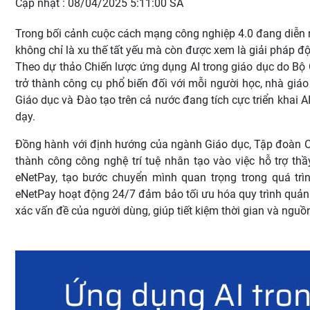
Cập nhật : 08/04/2025 5:11:00 SA
Trong bối cảnh cuộc cách mạng công nghiệp 4.0 đang diễn r
không chỉ là xu thế tất yếu mà còn được xem là giải pháp 
Theo dự thảo Chiến lược ứng dụng AI trong giáo dục do Bộ 
trở thành công cụ phổ biến đối với mỗi người học, nhà giáo 
Giáo dục và Đào tạo trên cả nước đang tích cực triển khai A
dạy.
Đồng hành với định hướng của ngành Giáo dục, Tập đoàn C
thành công công nghệ trí tuệ nhân tạo vào việc hỗ trợ th
eNetPay, tạo bước chuyển mình quan trọng trong quá trìn
eNetPay hoạt động 24/7 đảm bảo tối ưu hóa quy trình quản lý
xác vấn đề của người dùng, giúp tiết kiệm thời gian và nguồn