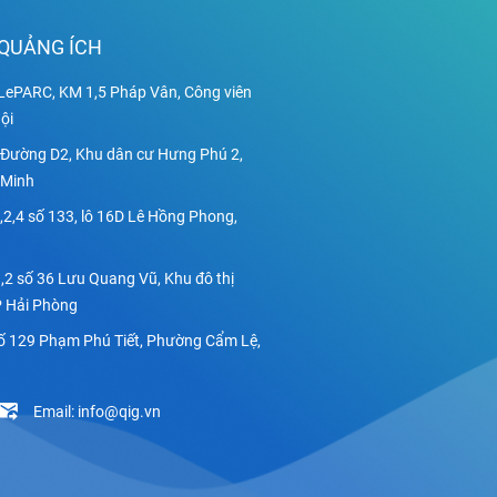
QUẢNG ÍCH
LePARC, KM 1,5 Pháp Vân, Công viên
ội
3 Đường D2, Khu dân cư Hưng Phú 2,
 Minh
1,2,4 số 133, lô 16D Lê Hồng Phong,
,2 số 36 Lưu Quang Vũ, Khu đô thị
P Hải Phòng
ố 129 Phạm Phú Tiết, Phường Cẩm Lệ,
Email: info@qig.vn