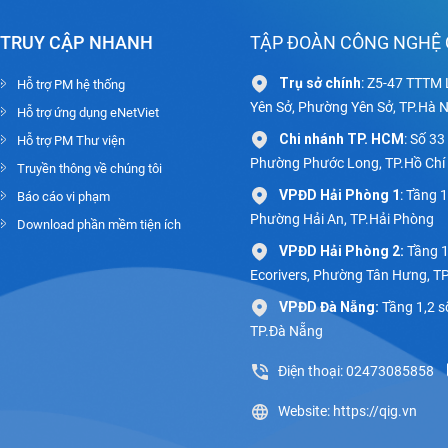
TRUY CẬP NHANH
TẬP ĐOÀN CÔNG NGHỆ 
Trụ sở chính
: Z5-47 TTTM 
Hỗ trợ PM hệ thống
Yên Sở, Phường Yên Sở, TP.Hà N
Hỗ trợ ứng dụng eNetViet
Chi nhánh TP. HCM
: Số 3
Hỗ trợ PM Thư viện
Phường Phước Long, TP.Hồ Chí
Truyền thông về chúng tôi
VPĐD Hải Phòng 1
: Tầng 
Báo cáo vi phạm
Phường Hải An, TP.Hải Phòng
Download phần mềm tiện ích
VPĐD Hải Phòng 2:
Tầng 1
Ecorivers, Phường Tân Hưng, T
VPĐD Đà Nẵng:
Tầng 1,2 s
TP.Đà Nẵng
Điện thoại: 02473085858
Website: https://qig.vn