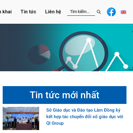
n khai
Tin tức
Liên hệ
Tin tức mới nhất
Sở Giáo dục và Đào tạo Lâm Đồng ký
kết hợp tác chuyển đổi số giáo dục với
QI Group