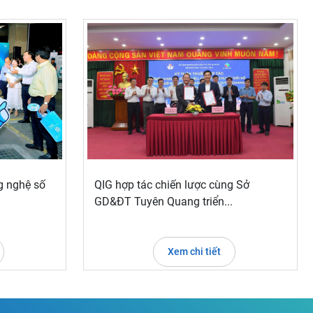
g nghệ số
QIG hợp tác chiến lược cùng Sở
GD&ĐT Tuyên Quang triển...
Xem chi tiết